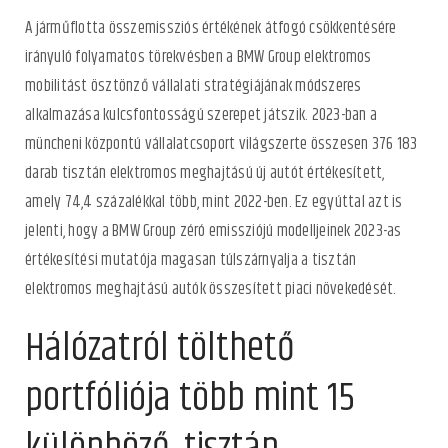
A járműflotta összemissziós értékének átfogó csökkentésére
irányuló folyamatos törekvésben a BMW Group elektromos
mobilitást ösztönző vállalati stratégiájának módszeres
alkalmazása kulcsfontosságú szerepet játszik. 2023-ban a
müncheni központú vállalatcsoport világszerte összesen 376 183
darab tisztán elektromos meghajtású új autót értékesített,
amely 74,4 százalékkal több, mint 2022-ben. Ez egyúttal azt is
jelenti, hogy a BMW Group zéró emissziójú modelljeinek 2023-as
értékesítési mutatója magasan túlszárnyalja a tisztán
elektromos meghajtású autók összesített piaci növekedését.
Hálózatról tölthető
portfóliója több mint 15