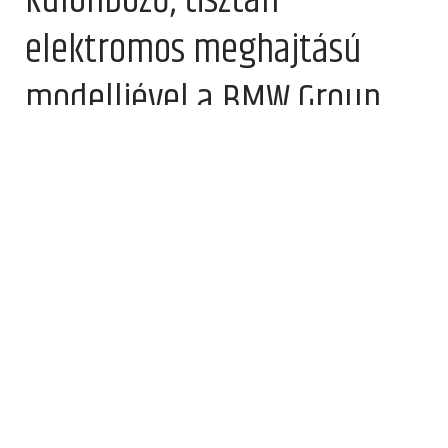
különböző, tisztán
elektromos meghajtású
modelljével a BMW Group
célja, hogy 2024-ben is
tovább folytassa zéró
emissziójú autói sikeres
értékesítési növekedését, és
mint ilyen, 2024-ben
minden ötödik, 2025-ben