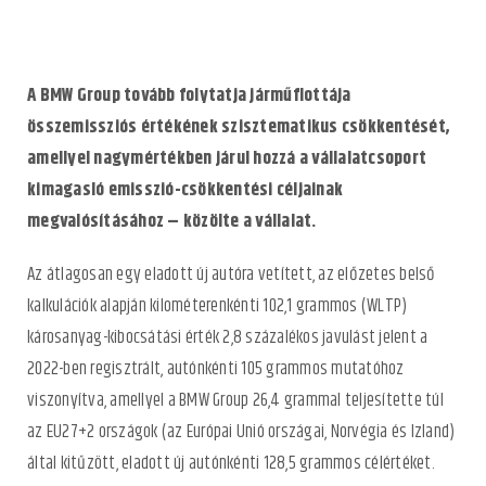
A BMW Group tovább folytatja járműflottája
összemissziós értékének szisztematikus csökkentését,
amellyel nagymértékben járul hozzá a vállalatcsoport
kimagasló emisszió-csökkentési céljainak
megvalósításához – közölte a vállalat.
Az átlagosan egy eladott új autóra vetített, az előzetes belső
kalkulációk alapján kilométerenkénti 102,1 grammos (WLTP)
károsanyag-kibocsátási érték 2,8 százalékos javulást jelent a
2022-ben regisztrált, autónkénti 105 grammos mutatóhoz
viszonyítva, amellyel a BMW Group 26,4 grammal teljesítette túl
az EU27+2 országok (az Európai Unió országai, Norvégia és Izland)
által kitűzött, eladott új autónkénti 128,5 grammos célértéket.