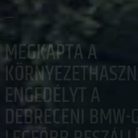
ZÖLD VÁROS:
ENERGETIKAI ÉS
ÁLATI
KLÍMA-
AKCIÓTERVRŐL
GYÁR
DÖNTÖTT