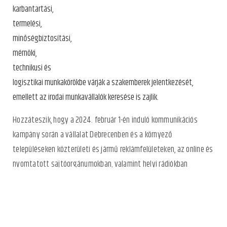
karbantartási,
termelési,
minőségbiztosítási,
mérnöki,
technikusi és
logisztikai munkakörökbe várják a szakemberek jelentkezését,
emellett az irodai munkavállalók keresése is zajlik.
Hozzáteszik, hogy a 2024. február 1-én induló kommunikációs
kampány során a vállalat Debrecenben és a környező
településeken közterületi és jármű reklámfelületeken, az online és
nyomtatott sajtóorgánumokban, valamint helyi rádiókban
népszerűsíti karrieroldalát és aktuális állásajánlatait.
2024 első felében több mint 50 fővel bővül a vállalat létszáma,
ami az év folyamán várhatóan fokozatosan nőni fog.