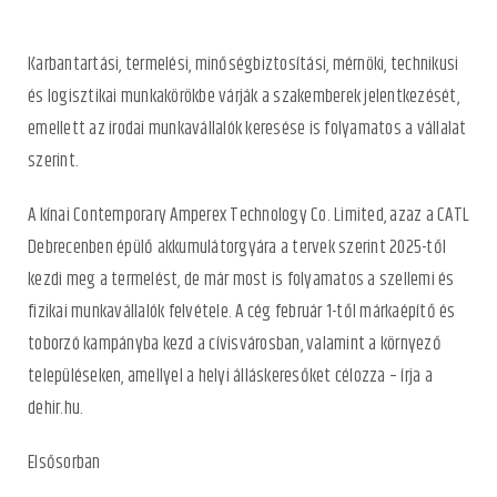
Karbantartási, termelési, minőségbiztosítási, mérnöki, technikusi
és logisztikai munkakörökbe várják a szakemberek jelentkezését,
emellett az irodai munkavállalók keresése is folyamatos a vállalat
szerint.
A kínai Contemporary Amperex Technology Co. Limited, azaz a CATL
Debrecenben épülő akkumulátorgyára
a tervek szerint 2025-től
kezdi meg a termelést, de már most is folyamatos a szellemi és
fizikai munkavállalók felvétele. A cég február 1-től márkaépítő és
toborzó kampányba kezd a cívisvárosban, valamint a környező
településeken, amellyel a helyi álláskeresőket célozza – írja a
dehir.hu
.
Elsősorban