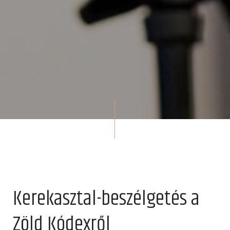
Kerekasztal-beszélgetés a
Zöld Kódexről