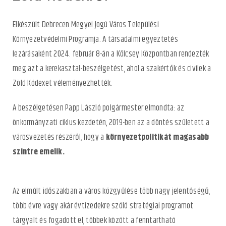
Elkészült Debrecen Megyei Jogú Város Települési
Környezetvédelmi Programja. A társadalmi egyeztetés
lezárásaként 2024. február 8-án a Kölcsey Központban rendezték
meg azt a kerekasztal-beszélgetést, ahol a szakértők és civilek a
Zöld Kódexet véleményezhették.
A beszélgetésen Papp László polgármester elmondta: az
önkormányzati ciklus kezdetén, 2019-ben az a döntés született a
városvezetés részéről, hogy a
környezetpolitikát magasabb
szintre emelik.
Az elmúlt időszakban a város közgyűlése több nagy jelentőségű,
több évre vagy akár évtizedekre szóló stratégiai programot
tárgyalt és fogadott el, többek között a fenntartható