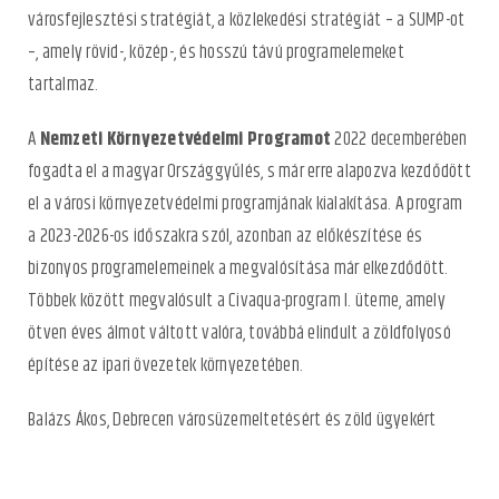
városfejlesztési stratégiát, a közlekedési stratégiát – a SUMP-ot
–, amely rövid-, közép-, és hosszú távú programelemeket
tartalmaz.
A
Nemzeti Környezetvédelmi Programot
2022 decemberében
fogadta el a magyar Országgyűlés, s már erre alapozva kezdődött
el a városi környezetvédelmi programjának kialakítása. A program
a 2023-2026-os időszakra szól, azonban az előkészítése és
bizonyos programelemeinek a megvalósítása már elkezdődött.
Többek között megvalósult a Civaqua-program I. üteme, amely
ötven éves álmot váltott valóra, továbbá elindult a zöldfolyosó
építése az ipari övezetek környezetében.
Balázs Ákos, Debrecen városüzemeltetésért és zöld ügyekért
felelős alpolgármestere kiemelte, fontos szempont volt, hogy egy
cselekvő közösséget hozzunk létre és a város együtt tudjon