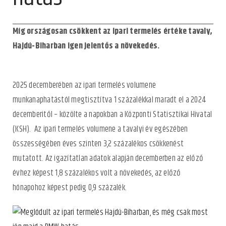
Míg országosan csökkent az ipari termelés értéke tavaly,
Hajdú-Biharban igen jelentős a növekedés.
2025 decemberében az ipari termelés volumene
munkanaphatástól megtisztítva 1 százalékkal maradt el a 2024
decemberitől – közölte a napokban a Központi Statisztikai Hivatal
(KSH). Az ipari termelés volumene a tavalyi év egészében
összességében éves szinten 3,2 százalékos csökkenést
mutatott. Az igazítatlan adatok alapján decemberben az előző
évhez képest 1,8 százalékos volt a növekedés, az előző
hónapohoz képest pedig 0,9 százalék.