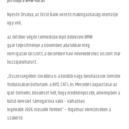
Nyeste Orsolya, az Erste Bank vezető makrogazdasági elemzője
úgy véli,
az október végén termelésbe lépő debreceni BMW
gyár teljesítménye a novemberi adatokban még
nem igazán látszott, a decemberi havi növekedéshez viszont már
hozzájárulhatott.
„Összességében továbbra is a korábbi nagy beruházások termőre
fordulásában bízhatunk: a BYD, CATL és Mercedes kapacitásai az
ipari termelés bővülését kell, hogy eredményezzék, amennyiben a
külső kereslet támogatóvá válik – várhatóan
leginkább 2026 második felében” – fogalmaz
elemzésében
a
szakértő.