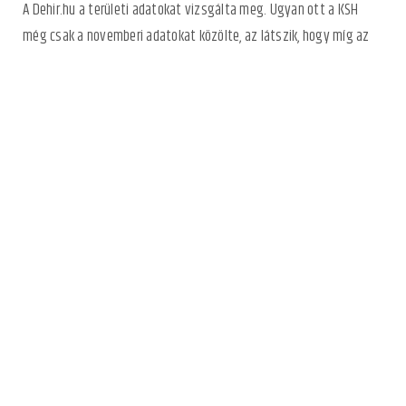
A Dehir.hu a területi adatokat vizsgálta meg. Ugyan ott a KSH
még csak a novemberi adatokat közölte, az látszik, hogy míg az
ország legtöbb vármegyéjében csökkent vagy stagnált az ipari
termelés értéke, Hajdú-Biharban kiemelkedő mértékben
emelkedett.
Vármegyénkben 2025 első 11 hónapjában az előző év azonos
időszakához képest 11,5 százalékkal nőtt az ipari termelés
volumene.
Hasonló, 10,1 százalékos bővülést egyedül Komárom-Esztergom
vármegyében sikerült elérni.
Hajdú-Biharban 2025 minden hónapjában emelkedett az ipari
termelés 2024 azonos hónapjához képest. Volt olyan, hogy csak
0,7 százalékkal (szeptember), de volt olyan is, hogy 20,3
százalékkal (március). A két legutolsó hónapban, októberben és