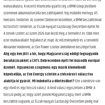
leányvállalata. A vezető lítiumcella-gyártó cég a BMW Group jövőbeni
üzemének akkumulátorcella-beszállítójaként fog működni mintegy 45
hektáros területen. Az üzemet Debrecen közelében, a BMW beszállítóinak
biztosított területen, az Észak-nyugati Gazdasági Övezetben építik fel.
A tervek szerint az üzem 2026-ban kezdi meg a termelést és több mint
ezer munkavállalót foglalkoztat majd. Az előzményekről és a tervekről
Alexander Holdennel, az Eve Power szenior alelnökével beszélgettünk.
Alig egy éve jött a hír, hogy Magyarország eddigi legnagyobb
beruházásaként a CATL Debrecenben építi fel második európai
üzemét. Ugyanezen szegmens egy másik kiemelkedő
képviselője, az Eve Energy szintén a cívisvárost választva
alakítja ki gyárát. Mi indokolta a döntésüket?
Erre a kérdésre van
egy rövid és egy hosszú válasz. A rövid válasz egyszerűen a BMW. A
hosszú pedig az, hogy azért jövünk Magyarországra, mert a BMW
beszállítói vagyunk, az Észak-nyugati Gazdasági Övezetben pedig már