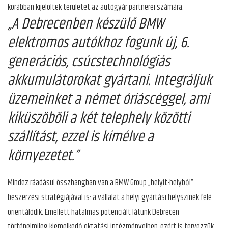
korábban kijelöltek területet az autógyár partnerei számára.
„A Debrecenben készülő BMW
elektromos autókhoz fogunk új, 6.
generációs, csúcstechnológiás
akkumulátorokat gyártani. Integráljuk
üzemeinket a német óriáscéggel, ami
kiküszöböli a két telephely közötti
szállítást, ezzel is kímélve a
környezetet.”
Mindez ráadásul összhangban van a BMW Group „helyit-helyből”
beszerzési stratégiájával is: a vállalat a helyi gyártási helyszínek felé
orientálódik. Emellett hatalmas potenciált látunk Debrecen
történelmileg kiemelkedő oktatási intézményeiben, ezért is tervezzük,