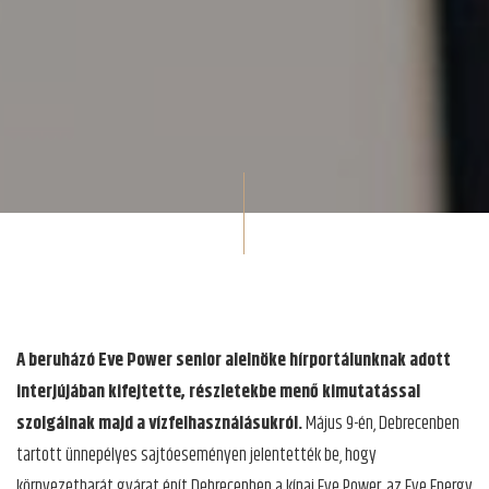
A beruházó Eve Power senior alelnöke hírportálunknak adott
interjújában kifejtette, részletekbe menő kimutatással
szolgálnak majd a vízfelhasználásukról.
Május 9-én, Debrecenben
tartott ünnepélyes sajtóeseményen jelentették be, hogy
környezetbarát gyárat épít Debrecenben a kínai Eve Power, az Eve Energy