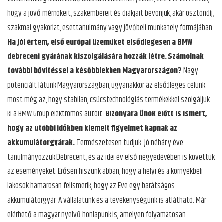
hogy a jövő mérnökeit, szakembereit és diákjait bevonjuk, akár ösztöndíj,
szakmai gyakorlat, esettanulmány vagy jövőbeli munkahely formájában.
Ha jól értem, első európai üzemüket elsődlegesen a BMW
debreceni gyárának kiszolgálására hozzák létre. Számolnak
további bővítéssel a későbbiekben Magyarországon?
Nagy
potenciált látunk Magyarországban, ugyanakkor az elsődleges célunk
most még az, hogy stabilan, csúcstechnológiás termékekkel szolgáljuk
ki a BMW Group elektromos autóit.
Bizonyára Önök előtt is ismert,
hogy az utóbbi időkben kiemelt figyelmet kapnak az
akkumulátorgyárak.
Természetesen tudjuk. Jó néhány éve
tanulmányozzuk Debrecent, és az idei év első negyedévében is követtük
az eseményeket. Erősen hiszünk abban, hogy a helyi és a környékbeli
lakosok hamarosan felismerik, hogy az Eve egy barátságos
akkumulátorgyár. A vállalatunk és a tevékenységünk is átlátható. Már
elérhető a magyar nyelvű honlapunk is, amelyen folyamatosan