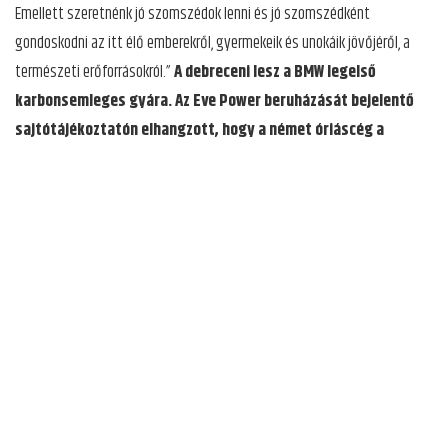
Emellett szeretnénk jó szomszédok lenni és jó szomszédként
gondoskodni az itt élő emberekről, gyermekeik és unokáik jövőjéről, a
természeti erőforrásokról.”
A debreceni lesz a BMW legelső
karbonsemleges gyára. Az Eve Power beruházását bejelentő
sajtótájékoztatón elhangzott, hogy a német óriáscég a
beszállítóitól is elvárja a környezettudatos, fenntartható
működést, illetve Ön is kiemelte, hogy minden
környezetvédelmi szempontnak meg fognak felelni. Lehet-e
bővebben tudni arról, hogy milyen vízfelhasználással, illetve
zöld technológiával tervezi működését az Eve debreceni gyára?
Napjaink akkumulátorgyártási technológiája már nem az, ami az emberek
fejében él erről az iparágról, és őszintén remélem, hogy ezt a
debreceniek is megerősítik, amikor csatlakoznak a gyárunkhoz. A gyártás
tiszta, biztonságos, továbbá teljesen ellenőrzött a szén-dioxid-
kibocsátás és a hulladék szempontjából. Az anyagok újrafelhasználása