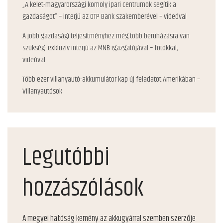
„A kelet-magyarországi komoly ipari centrumok segítik a
gazdaságot” – interjú az OTP Bank szakemberével – videóval
A jobb gazdasági teljesítményhez még több beruházásra van
szükség: exkluzív interjú az MNB igazgatójával – fotókkal,
videóval
Több ezer villanyautó-akkumulátor kap új feladatot Amerikában –
Villanyautósok
Legutóbbi
hozzászólások
A megyei hatóság kemény az akkugyárral szemben
szerzője