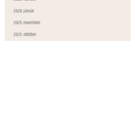
2026. január
2025. november
2025. október
2025. szeptember
2025. augusztus
2025. július
2025. június
2025. május
2025. február
2025. január
2024. december