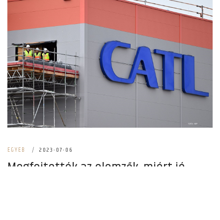
EGYEB
|
2023-07-06
Megfejtették az elemzők, miért jó
Magyarországnak a kínai
akkumulátorgyárak betelepülése